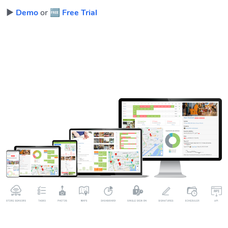
▶️
Demo
or
🆓 Free Trial