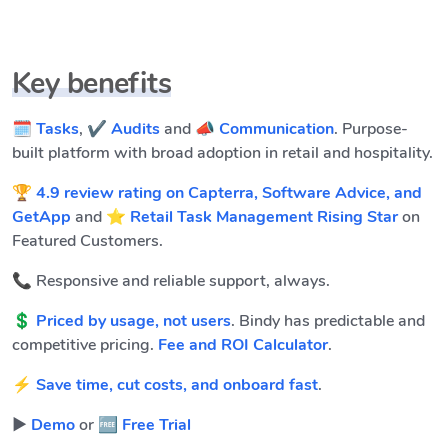
Key benefits
🗓️ Tasks
,
✔️ Audits
and
📣 Communication
. Purpose-
built platform with broad adoption in retail and hospitality.
🏆
4.9 review rating on Capterra, Software Advice, and
GetApp
and ⭐
Retail Task Management Rising Star
on
Featured Customers.
📞 Responsive and reliable support, always.
💲
Priced by usage, not users
. Bindy has predictable and
competitive pricing.
Fee and ROI Calculator
.
⚡
Save time, cut costs, and onboard fast
.
▶️
Demo
or
🆓 Free Trial