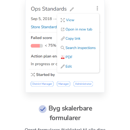
Byg skalerbare
formularer
Opret formularer (tjeklister) til alle dine